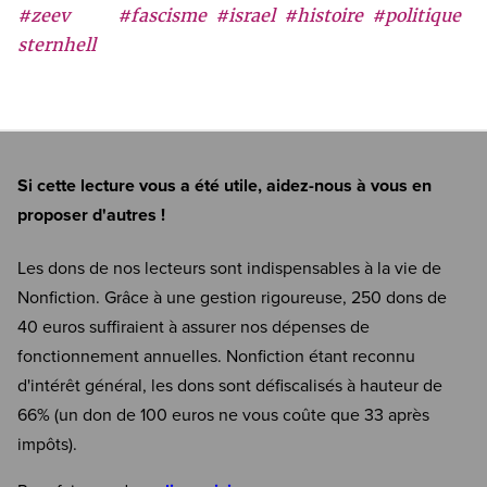
#zeev
#fascisme
#israel
#histoire
#politique
sternhell
Si cette lecture vous a été utile, aidez-nous à vous en
proposer d'autres !
Les dons de nos lecteurs sont indispensables à la vie de
Nonfiction. Grâce à une gestion rigoureuse, 250 dons de
40 euros suffiraient à assurer nos dépenses de
fonctionnement annuelles. Nonfiction étant reconnu
d'intérêt général, les dons sont défiscalisés à hauteur de
66% (un don de 100 euros ne vous coûte que 33 après
impôts).