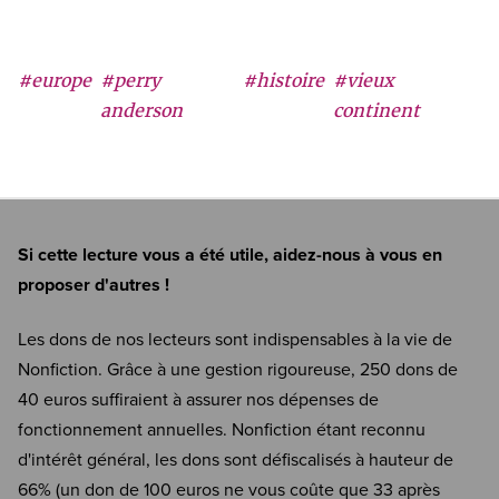
#europe
#perry
#histoire
#vieux
anderson
continent
Si cette lecture vous a été utile, aidez-nous à vous en
proposer d'autres !
Les dons de nos lecteurs sont indispensables à la vie de
Nonfiction. Grâce à une gestion rigoureuse, 250 dons de
40 euros suffiraient à assurer nos dépenses de
fonctionnement annuelles. Nonfiction étant reconnu
d'intérêt général, les dons sont défiscalisés à hauteur de
66% (un don de 100 euros ne vous coûte que 33 après