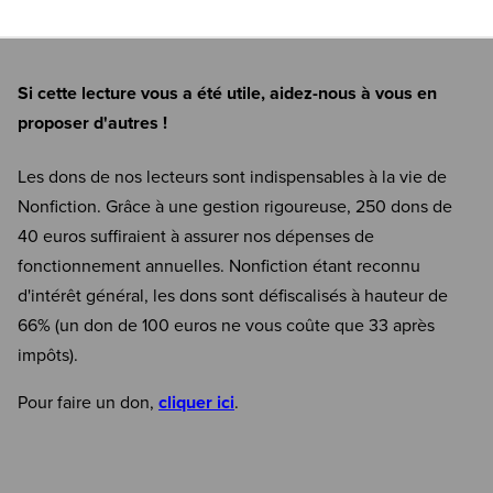
Si cette lecture vous a été utile, aidez-nous à vous en
proposer d'autres !
Les dons de nos lecteurs sont indispensables à la vie de
Nonfiction. Grâce à une gestion rigoureuse, 250 dons de
40 euros suffiraient à assurer nos dépenses de
fonctionnement annuelles. Nonfiction étant reconnu
d'intérêt général, les dons sont défiscalisés à hauteur de
66% (un don de 100 euros ne vous coûte que 33 après
impôts).
Pour faire un don,
cliquer ici
.