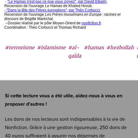
-
"Le Hamas n'est pas ce que vous croyez", par David Elkaïm
.
Recension de l'ouvrage
Le Hamas
de Khaled Hroub.
-
"Dans la tête des Frères européens", par Théo Corbucci.
Recension de l'ouvrage
Les Frères musulmans en Europe : racines et
discours
de Brigitte Maréchal.
--
Dossier réalisé par le pôle Moyen-Orient de
nonfiction.fr
.
Coordination : Théo Corbucci et Thomas Richard
#terrorisme
#islamisme
#al-
#hamas
#hezbollah
qaïda
Si cette lecture vous a été utile, aidez-nous à vous en
proposer d'autres !
Les dons de nos lecteurs sont indispensables à la vie de
Nonfiction. Grâce à une gestion rigoureuse, 250 dons de
40 euros suffiraient à assurer nos dépenses de