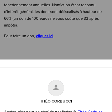
fonctionnement annuelles. Nonfiction étant reconnu
d'intérêt général, les dons sont défiscalisés à hauteur de
66% (un don de 100 euros ne vous coûte que 33 après
impôts).
Pour faire un don,
cliquer ici
.
THÉO CORBUCCI
Ancien rédacteur en chef de nonfiction.fr,
Théo Corbucci