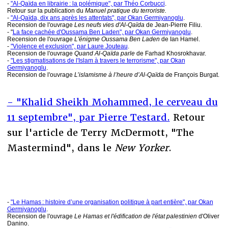
-
"Al-Qaïda en librairie : la polémique", par Théo Corbucci
.
Retour sur la publication du
Manuel pratique du terroriste.
-
"Al-Qaïda, dix ans après les attentats", par Okan Germiyanoglu
.
Recension de l'ouvrage
Les neufs vies d'Al-Qaïda
de Jean-Pierre Filiu.
- "
La face cachée d'Oussama Ben Laden", par Okan Germiyanoglu
.
Recension de l'ouvrage
L'énigme Oussama Ben Laden
de Ian Hamel.
-
"Violence et exclusion", par Laure Jouteau
.
Recension de l'ouvrage
Quand Al-Qaïda parle
de Farhad Khosrokhavar.
-
"Les stigmatisations de l'Islam à travers le terrorisme", par Okan
Germiyanoglu
.
Recension de l'ouvrage
L’islamisme à l’heure d’Al-Qaïda
de François Burgat.
- "Khalid Sheikh Mohammed, le cerveau du
11 septembre", par Pierre Testard.
Retour
sur l'article de Terry McDermott, "The
Mastermind", dans le
New Yorker
.
-
"Le Hamas : histoire d’une organisation politique à part entière", par Okan
Germiyanoglu
.
Recension de l'ouvrage
Le Hamas et l'édification de l'état palestinien
d'Oliver
Danino.