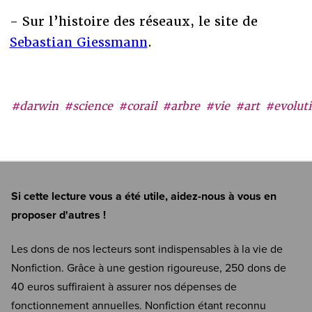
- Sur l’histoire des réseaux, le site de
Sebastian Giessmann
.
#darwin
#science
#corail
#arbre
#vie
#art
#evolut
Si cette lecture vous a été utile, aidez-nous à vous en
proposer d'autres !
Les dons de nos lecteurs sont indispensables à la vie de
Nonfiction. Grâce à une gestion rigoureuse, 250 dons de
40 euros suffiraient à assurer nos dépenses de
fonctionnement annuelles. Nonfiction étant reconnu