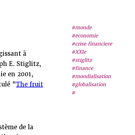
#monde
#economie
#crise financiere
#XXIe
gissant à
#stiglitz
h E. Stiglitz,
#finance
ie en 2001,
#mondialisation
tulé "
The fruit
#globalisation
#
ystème de la