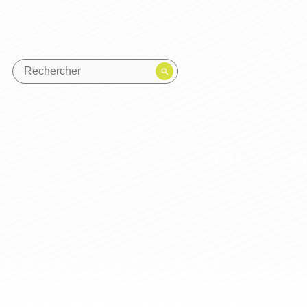
CITÉ
E