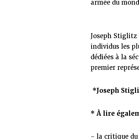
armée du monde
Joseph Stiglitz
individus les p
dédiées à la sé
premier représ
*Joseph Stigli
* À lire égale
- la critique d