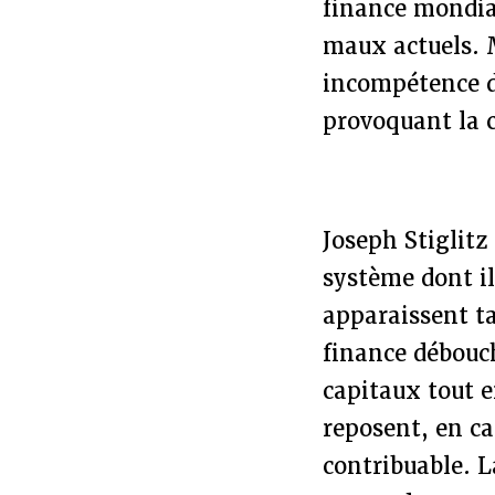
finance mondial
maux actuels. M
incompétence de 
provoquant la c
Joseph Stiglitz
système dont i
apparaissent t
finance débouc
capitaux tout e
reposent, en ca
contribuable. L