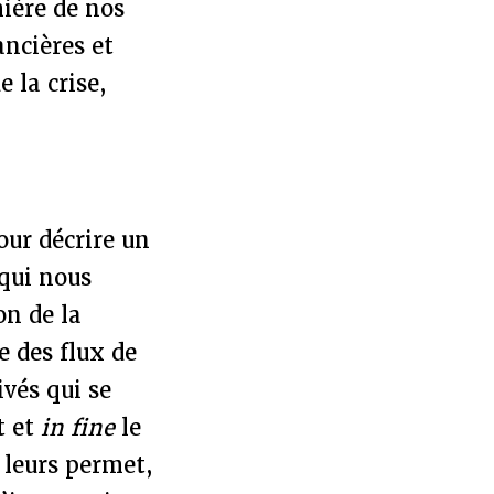
mière de nos
ancières et
e la crise,
our décrire un
qui nous
on de la
 des flux de
ivés qui se
t et
in fine
le
 leurs permet,