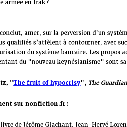
 armée en Irak ?
 conclut, amer, sur la perversion d’un systèm
lus qualifiés s’attèlent à contourner, avec su
curisation du système bancaire. Les propos a
entant du "nouveau keynésianisme" sont sa
tz, "
The fruit of hypocrisy
",
The Guardia
ment sur nonfiction.fr :
u livre de Jérôme Glachant, Jean-Hervé Loren