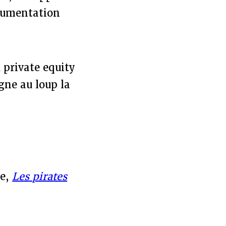
umentation
 private equity
igne au loup la
de,
Les pirates