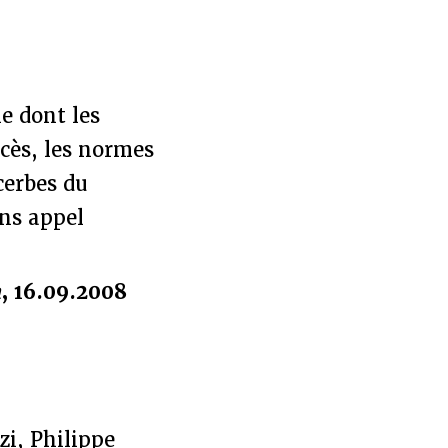
e dont les
ccès, les normes
cerbes du
ns appel
n
, 16.09.2008
zi, Philippe