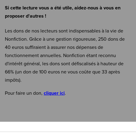
Si cette lecture vous a été utile, aidez-nous à vous en
proposer d'autres !
Les dons de nos lecteurs sont indispensables à la vie de
Nonfiction. Grâce à une gestion rigoureuse, 250 dons de
40 euros suffiraient à assurer nos dépenses de
fonctionnement annuelles. Nonfiction étant reconnu
d'intérêt général, les dons sont défiscalisés à hauteur de
66% (un don de 100 euros ne vous coûte que 33 après
impôts).
Pour faire un don,
cliquer ici
.