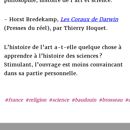
philosophie, histoire de l'art et science.
- Horst Bredekamp,
Les Coraux de Darwin
(Presses du réel), par Thierry Hoquet.
L’histoire de l’art a-t-elle quelque chose à
apprendre à l’histoire des sciences ?
Stimulant, l’ouvrage est moins convaincant
dans sa partie personnelle.
#france
#religion
#science
#baudouin
#brosseau
#c