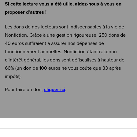
Si cette lecture vous a été utile, aidez-nous à vous en
proposer d'autres !
Les dons de nos lecteurs sont indispensables à la vie de
Nonfiction. Grâce à une gestion rigoureuse, 250 dons de
40 euros suffiraient à assurer nos dépenses de
fonctionnement annuelles. Nonfiction étant reconnu
d'intérêt général, les dons sont défiscalisés à hauteur de
66% (un don de 100 euros ne vous coûte que 33 après
impôts).
Pour faire un don,
cliquer ici
.