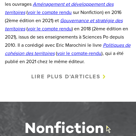
les ouvrages
Aménagement et développement des
territoires
(
voir le compte rendu
sur Nonfiction) en 2016
(2ème édition en 2021) et
Gouvernance et stratégie des
territoires
(
voir le compte rendu
) en 2018 (2ème édition en
2021), issus de ses enseignements à Sciences Po depuis
2010. Il a corédigé avec Eric Marochini le livre
Politiques de
cohésion des territoires
(
voir le compte-rendu
), qui a été
publié en 2021 chez le même éditeur.
LIRE PLUS D'ARTICLES