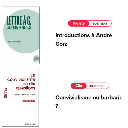
Société
recension
Introductions à André
Gorz
Cité
recension
Convivialisme ou barbarie
?