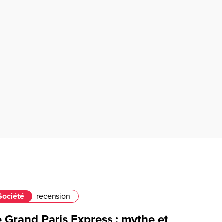
Société
recension
 Grand Paris Express : mythe et