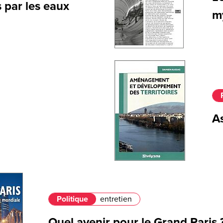
s par les eaux
my
As
Politique
entretien
Quel avenir pour le Grand Paris 