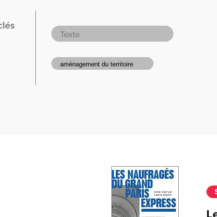
clés
Le