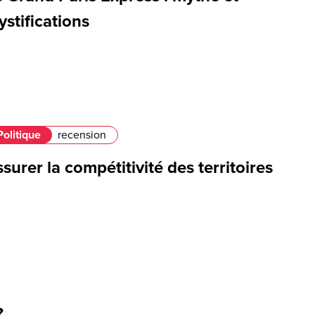
stifications
Politique
recension
surer la compétitivité des territoires
?