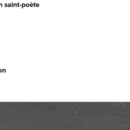
n saint-poète
ion