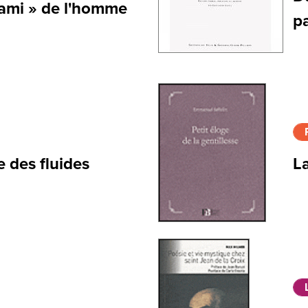
r ami » de l'homme
p
 des fluides
La