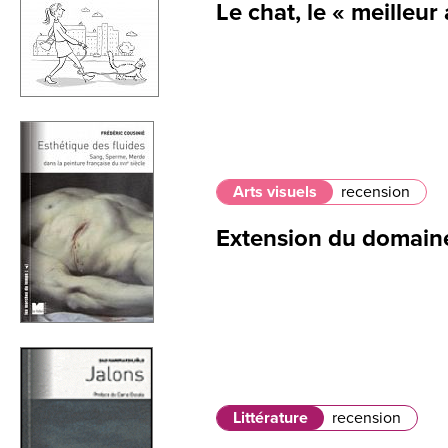
Le chat, le « meilleu
Arts visuels
recension
Extension du domaine
Littérature
recension