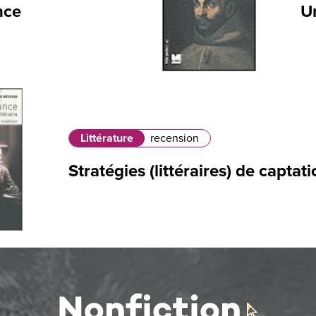
nce
U
Littérature
recension
Stratégies (littéraires) de captat