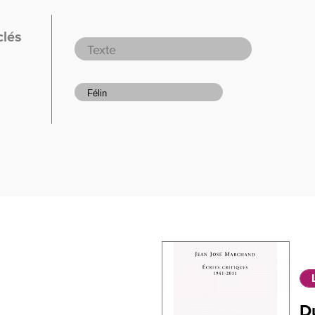
clés
D