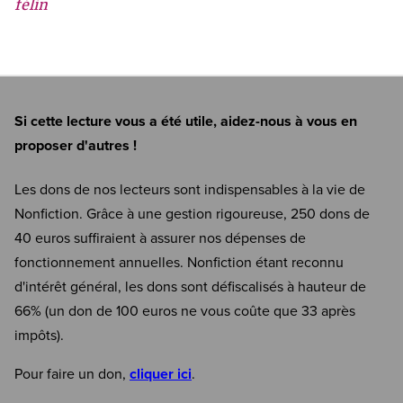
félin
Si cette lecture vous a été utile, aidez-nous à vous en
proposer d'autres !
Les dons de nos lecteurs sont indispensables à la vie de
Nonfiction. Grâce à une gestion rigoureuse, 250 dons de
40 euros suffiraient à assurer nos dépenses de
fonctionnement annuelles. Nonfiction étant reconnu
d'intérêt général, les dons sont défiscalisés à hauteur de
66% (un don de 100 euros ne vous coûte que 33 après
impôts).
Pour faire un don,
cliquer ici
.