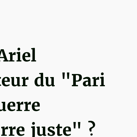
Ariel
eur du "Pari
uerre
rre juste" ?