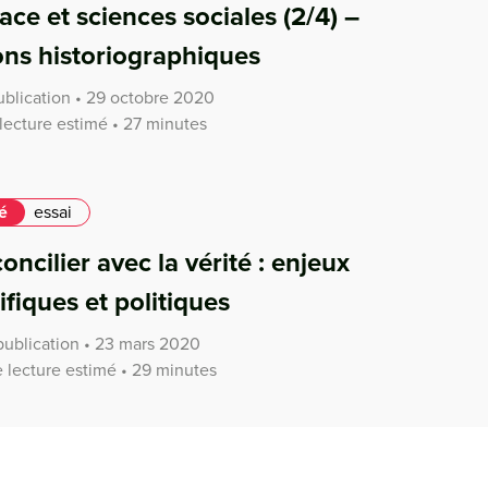
race et sciences sociales (2/4) –
ons historiographiques
ublication • 29 octobre 2020
lecture estimé • 27 minutes
é
essai
oncilier avec la vérité : enjeux
ifiques et politiques
publication • 23 mars 2020
 lecture estimé • 29 minutes