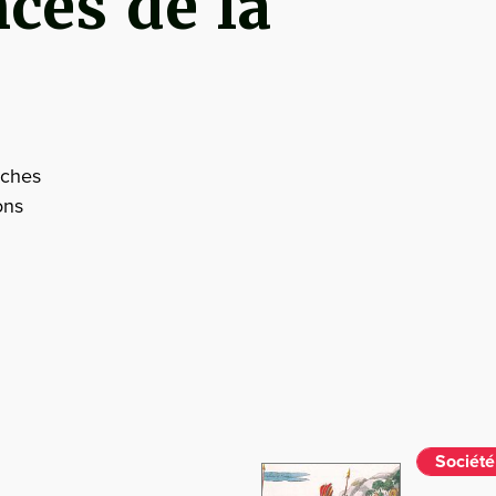
nces de la
rches
ons
Société