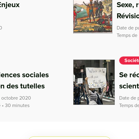
Enjeux
Sexe, 
Révisi
0
Date de p
Temps de 
Sociét
iences sociales
Se réc
en des tutelles
scient
6 octobre 2020
Date de 
 • 30 minutes
Temps de