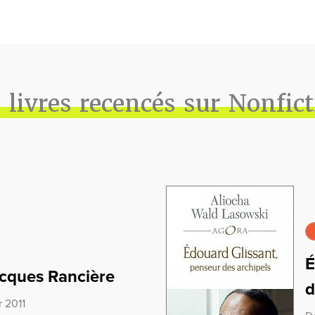
 livres recencés sur Nonfic
É
acques Rancière
d
r 2011