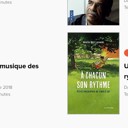
Da
inutes
T
 musique des
U
r
re 2018
D
nutes
T