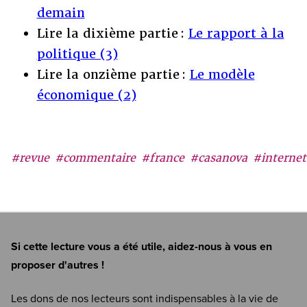
demain
Lire la dixième partie :
Le rapport à la
politique (3)
Lire la onzième partie :
Le modèle
économique (2)
#revue
#commentaire
#france
#casanova
#internet
Si cette lecture vous a été utile, aidez-nous à vous en
proposer d'autres !
Les dons de nos lecteurs sont indispensables à la vie de