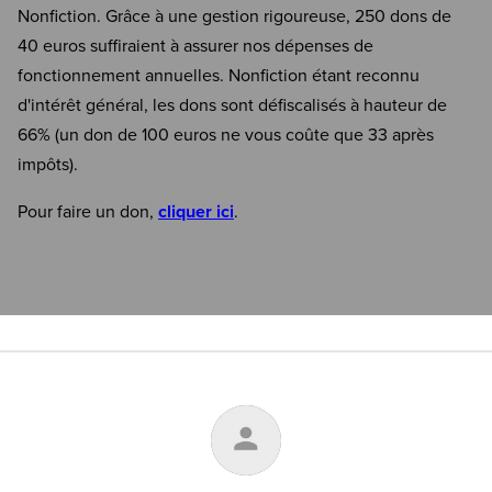
Nonfiction. Grâce à une gestion rigoureuse, 250 dons de
40 euros suffiraient à assurer nos dépenses de
fonctionnement annuelles. Nonfiction étant reconnu
d'intérêt général, les dons sont défiscalisés à hauteur de
66% (un don de 100 euros ne vous coûte que 33 après
impôts).
Pour faire un don,
cliquer ici
.