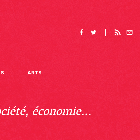
ES
ARTS
ociété, économie...