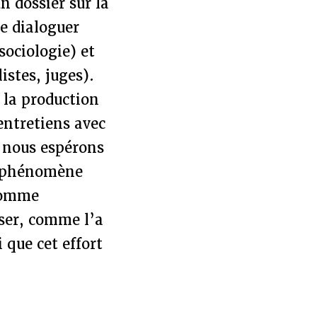
n dossier sur la
re dialoguer
sociologie) et
istes, juges).
e la production
 entretiens avec
, nous espérons
u phénomène
 comme
ser, comme l’a
 que cet effort