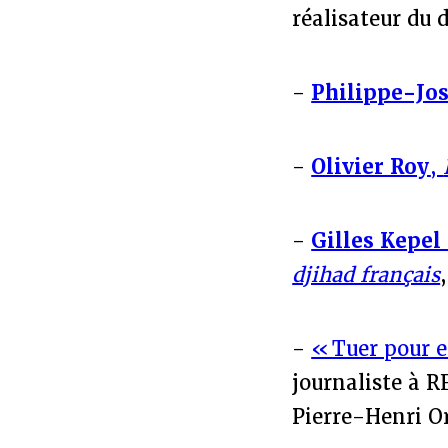
réalisateur du 
-
Philippe-Jo
-
Olivier Roy
,
-
Gilles Kepel
djihad français
-
« Tuer pour e
journaliste à R
Pierre-Henri Or