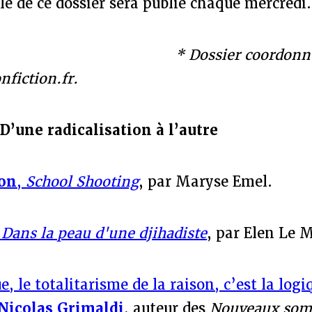
le de ce dossier sera publié chaque mercredi.
sier coordonné par
nfiction.fr.
 D’une radicalisation à l’autre
ton
,
School Shooting
, par Maryse Emel.
,
Dans la peau d'une djihadiste
, par Elen Le 
e, le totalitarisme de la raison, c’est la log
Nicolas Grimaldi
, auteur des
Nouveaux so