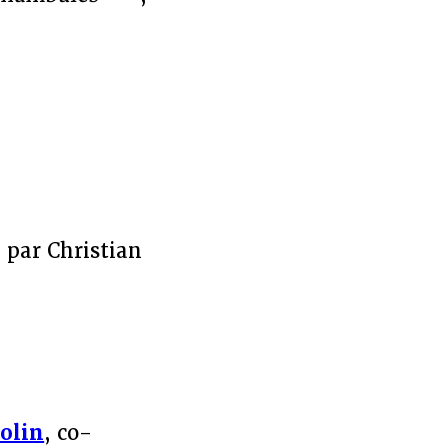
, par Christian
olin
, co-