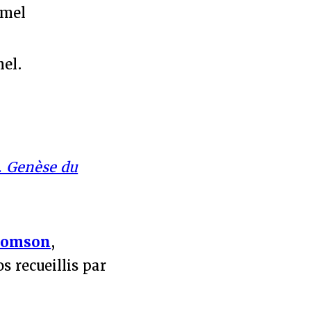
Emel
mel.
. Genèse du
homson
,
s recueillis par