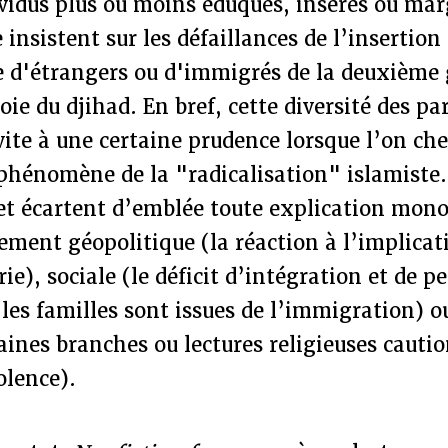
ividus plus ou moins éduqués, insérés ou ma
 insistent sur les défaillances de l’insertion
d'étrangers ou d'immigrés de la deuxième 
oie du djihad. En bref, cette diversité des pa
ite à une certaine prudence lorsque l’on ch
phénomène de la "radicalisation" islamiste.
 et écartent d’emblée toute explication mon
rement géopolitique (la réaction à l’implicat
ie), sociale (le déficit d’intégration et de p
 les familles sont issues de l’immigration) o
taines branches ou lectures religieuses cauti
olence).