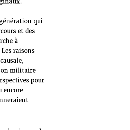
rginaux.
génération qui
rcours et des
erche à
 Les raisons
ocausale,
ion militaire
erspectives pour
u encore
onneraient