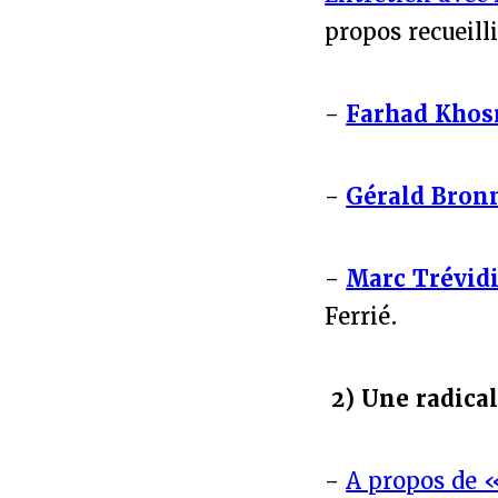
propos recueill
-
Farhad Khos
-
Gérald Bron
-
Marc Trévid
Ferrié.
2) Une radical
-
A propos de «