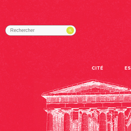
CITÉ
E