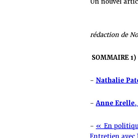
Un nouvel artic
* Dos
rédaction de No
SOMMAIRE
1)
-
Nathalie Pa
-
Anne Erelle
-
« En politiqu
Entretien avec