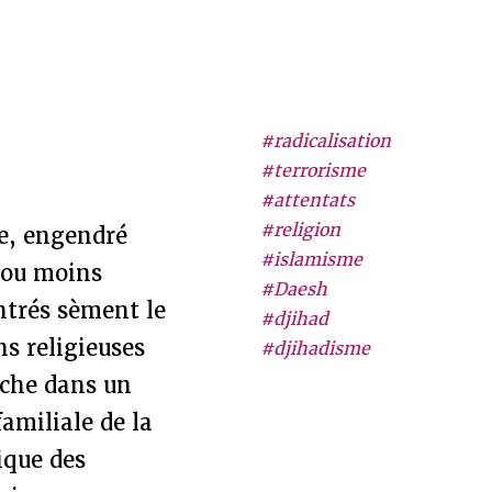
#radicalisation
#terrorisme
#attentats
#religion
se, engendré
#islamisme
s ou moins
#Daesh
ontrés sèment le
#djihad
s religieuses
#djihadisme
êche dans un
familiale de la
ique des