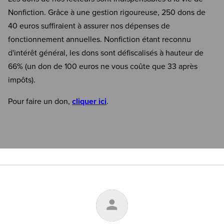
Nonfiction. Grâce à une gestion rigoureuse, 250 dons de
40 euros suffiraient à assurer nos dépenses de
fonctionnement annuelles. Nonfiction étant reconnu
d'intérêt général, les dons sont défiscalisés à hauteur de
66% (un don de 100 euros ne vous coûte que 33 après
impôts).
Pour faire un don,
cliquer ici
.