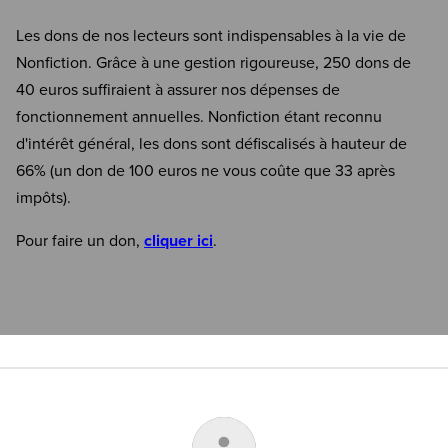
Les dons de nos lecteurs sont indispensables à la vie de
Nonfiction. Grâce à une gestion rigoureuse, 250 dons de
40 euros suffiraient à assurer nos dépenses de
fonctionnement annuelles. Nonfiction étant reconnu
d'intérêt général, les dons sont défiscalisés à hauteur de
66% (un don de 100 euros ne vous coûte que 33 après
impôts).
Pour faire un don,
cliquer ici
.