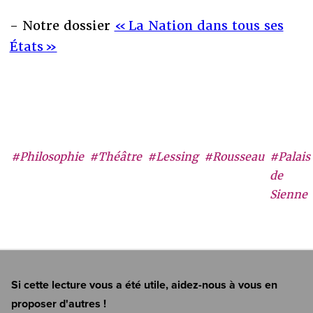
- Notre dossier
« La Nation dans tous ses
États »
#Philosophie
#Théâtre
#Lessing
#Rousseau
#Palais
de
Sienne
Si cette lecture vous a été utile, aidez-nous à vous en
proposer d'autres !