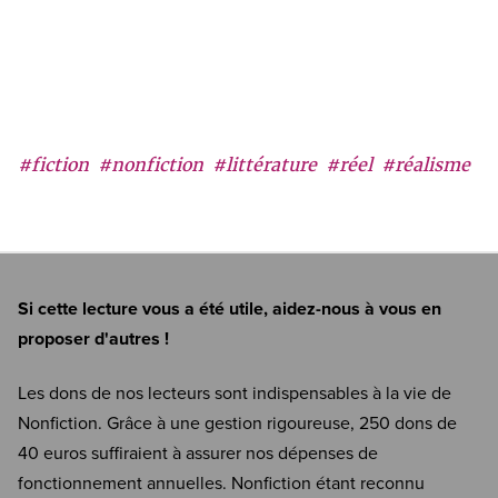
#fiction
#nonfiction
#littérature
#réel
#réalisme
Si cette lecture vous a été utile, aidez-nous à vous en
proposer d'autres !
Les dons de nos lecteurs sont indispensables à la vie de
Nonfiction. Grâce à une gestion rigoureuse, 250 dons de
40 euros suffiraient à assurer nos dépenses de
fonctionnement annuelles. Nonfiction étant reconnu