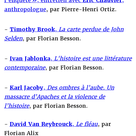
l’enquête », entretien avec
Eric Chauvier
,
anthropologue
, par Pierre-Henri Ortiz.
-
Timothy Brook
,
La carte perdue de John
Selden
, par Florian Besson.
-
Ivan Jablonka
,
L'histoire est une littérature
contemporaine
, par Florian Besson.
-
Karl Jacoby
,
Des ombres à l’aube. Un
massacre d’Apaches et la violence de
l’histoire
, par Florian Besson.
-
David Van Reybrouck
,
Le fléau
, par
Florian Alix