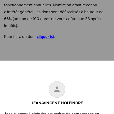
fonctionnement annuelles. Nonfiction étant reconnu
d'intérêt général, les dons sont défiscalisés à hauteur de
66% (un don de 100 euros ne vous coûte que 33 après
impôts).
Pour faire un don,
cliquer ici
.
JEAN-VINCENT HOLEINDRE
Jean-Vincent Holeindre est maître de conférences en