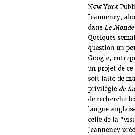
New York Publi
Jeanneney, alor
dans
Le Monde
Quelques semain
question un pet
Google, entrepr
un projet de ce
soit faite de m
privilégie
de fa
de recherche l
langue anglaise
celle de la "vi
Jeanneney préc