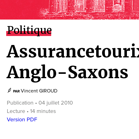
Politique
Assurancetourix
Anglo-Saxons
Vincent GIROUD
PAR
Publication • 04 juillet 2010
Lecture • 14 minutes
Version PDF