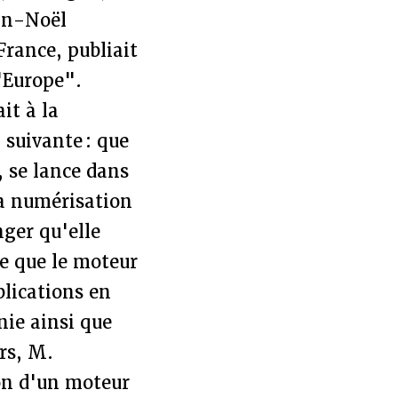
ean-Noël
France, publiait
'Europe".
it à la
 suivante : que
, se lance dans
la numérisation
nger qu'elle
rce que le moteur
blications en
nie ainsi que
rs, M.
on d'un moteur