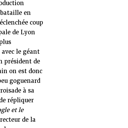
roduction
bataille en
 déclenchée coup
pale de Lyon
plus
 avec le géant
n président de
ain on est donc
 peu goguenard
roisade à sa
de répliquer
gle et le
recteur de la