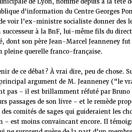
unicipale de Lyon, nommé depuis à la tête d
ublique d'information du Centre Georges Pom
de voir l'ex-ministre socialiste donner des l
 successeur à la BnF, lui-même fils du direc
é, dont son père Jean-Marcel Jeanneney fut
 pleine querelle franco-française.
nir de ce débat ? À vrai dire, peu de chose. S
e principal argument de M. Jeanneney ("le vr
nt pas – il est brillamment réfuté par Bruno
urs passages de son livre – et le remède prop
des comités de sages qui guideraient les ch
n – est moins convaincant encore. Il témoi
ui ne surprend guère de la part d'un membr