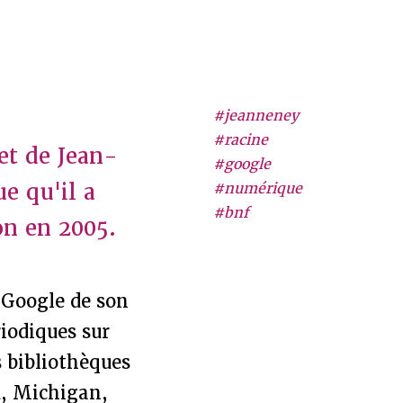
#jeanneney
#racine
et de Jean-
#google
e qu'il a
#numérique
#bnf
ion en 2005.
 Google de son
riodiques sur
s bibliothèques
d, Michigan,