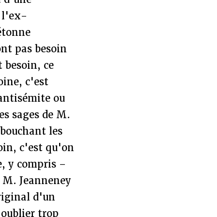
 l'ex-
étonne
ont pas besoin
t besoin, ce
oine, c'est
antisémite ou
les sages de M.
 bouchant les
oin, c'est qu'on
e, y compris –
ar M. Jeanneney
riginal d'un
oublier trop