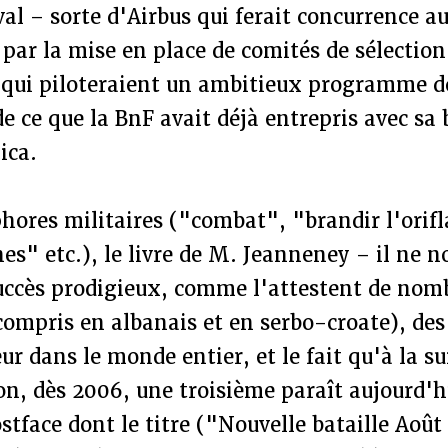
val – sorte d'Airbus qui ferait concurrence a
 par la mise en place de comités de sélection
) qui piloteraient un ambitieux programme 
de ce que la BnF avait déjà entrepris avec sa
ica.
hores militaires ("combat", "brandir l'ori
es" etc.), le livre de M. Jeanneney – il ne n
uccès prodigieux, comme l'attestent de nom
compris en albanais et en serbo-croate), des
eur dans le monde entier, et le fait qu'à la s
n, dès 2006, une troisième paraît aujourd'hu
tface dont le titre ("Nouvelle bataille Août