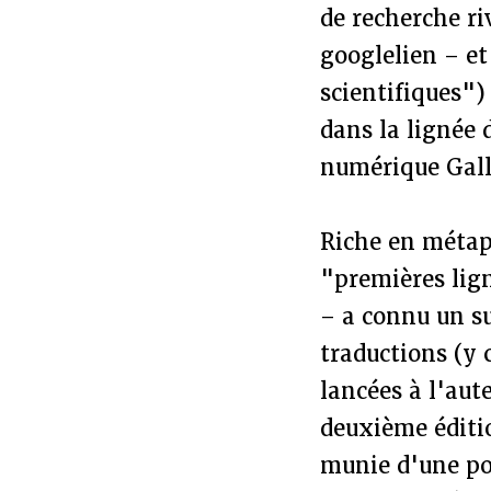
de recherche ri
googlelien – et
scientifiques"
dans la lignée 
numérique Gall
Riche en métap
"premières lign
– a connu un s
traductions (y 
lancées à l'aut
deuxième éditio
munie d'une pos