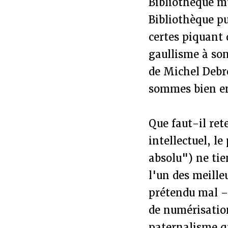
Bibliothèque m
Bibliothèque p
certes piquant 
gaullisme à son
de Michel Debr
sommes bien en
Que faut-il rete
intellectuel, l
absolu") ne tie
l'un des meille
prétendu mal – 
de numérisatio
paternalisme q