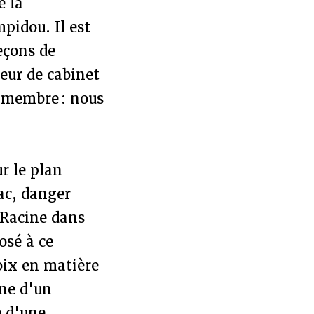
e la
pidou. Il est
eçons de
teur de cabinet
 membre : nous
ur le plan
ac, danger
 Racine dans
osé à ce
oix en matière
gne d'un
e d'une