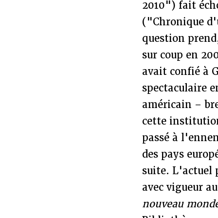
2010") fait éch
("Chronique d'
question prend,
sur coup en 20
avait confié à 
spectaculaire e
américain – bre
cette instituti
passé à l'enne
des pays europé
suite. L'actuel
avec vigueur a
nouveau mond