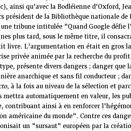
c), ainsi qu'avec la Bodléienne d'Oxford, J
s président de la Bibliothèque nationale de 
une tribune intitulée "Quand Google défie l
es plus tard, sous le même titre, il consacra
it livre. L'argumentation en était en gros la
ise privée animée par la recherche du profit
 type, présente divers dangers ; danger que 
anière anarchique et sans fil conducteur ; da
cto
, à la fois au niveau de la sélection et pa
es mettra automatiquement en valeur, les pu
, contribuant ainsi à en renforcer l'hégémo
sion américaine du monde". Contre ces dange
onisait un "sursaut" européen par la créati