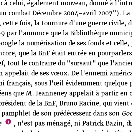
o à celui, également nouveau, donné à l'int
un combat Décembre 2004-avril 2007"). La 
 cette fois, la tournure d'une guerre civile,
09 par l'annonce que la Bibliothèque munici
Google la numérisation de ses fonds et celle, 
ncore, que la BnF était entrée en pourparlers
f, tout le contraire du "sursaut" que l'ancie
on appelait de ses vœux. De l'ennemi améric
mi français, sous l'œil évidemment quelque
ens que M. Jeanneney appelait à partir en c
 président de la BnF, Bruno Racine, qui vient 
u pamphlet de son prédécesseur dans son
Goo
e
, n'est pas ménagé, ni Patrick Bazin, di