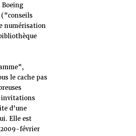
u Boeing
 ("conseils
de numérisation
 bibliothèque
flamme",
ous le cache pas
breuses
 invitations
uite d'une
i. Elle est
 2009-février