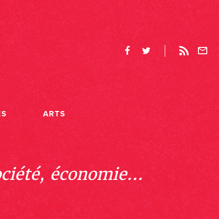
ES
ARTS
ociété, économie...