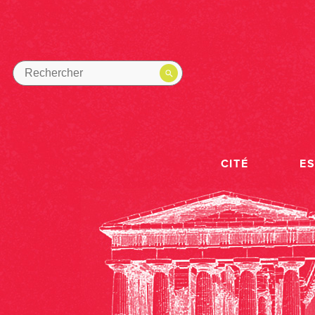
CITÉ
E