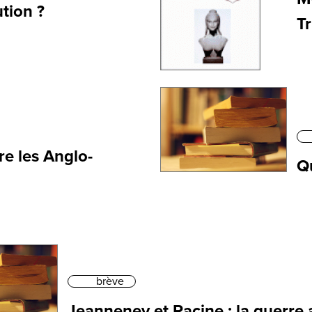
tion ?
Tr
re les Anglo-
Qu
brève
Jeanneney et Racine : la guerre 