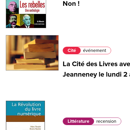
Non !
Cité
événement
La Cité des Livres av
Jeanneney le lundi 2 
Littérature
recension