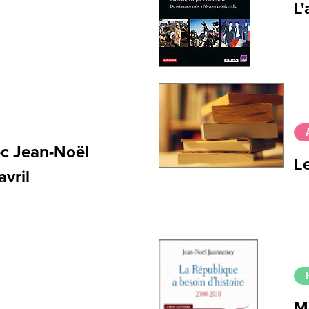
L'
ec Jean-Noël
Le
avril
Mé