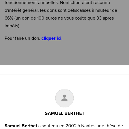
fonctionnement annuelles. Nonfiction étant reconnu
d'intérêt général, les dons sont défiscalisés à hauteur de
66% (un don de 100 euros ne vous coûte que 33 après
impôts).
Pour faire un don,
cliquer ici
.
SAMUEL BERTHET
Samuel Berthet
a soutenu en 2002 à Nantes une thèse de