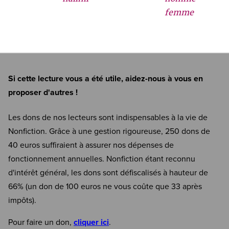
femme
Si cette lecture vous a été utile, aidez-nous à vous en
proposer d'autres !
Les dons de nos lecteurs sont indispensables à la vie de
Nonfiction. Grâce à une gestion rigoureuse, 250 dons de
40 euros suffiraient à assurer nos dépenses de
fonctionnement annuelles. Nonfiction étant reconnu
d'intérêt général, les dons sont défiscalisés à hauteur de
66% (un don de 100 euros ne vous coûte que 33 après
impôts).
Pour faire un don,
cliquer ici
.