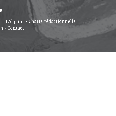
S
Charte rédactionnelle
t
L'équipe
Contact
on
gales