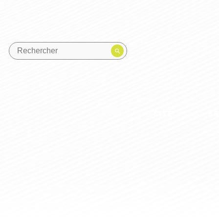
CITÉ
E