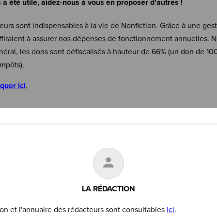
s a été utile, aidez-nous à vous en proposer d'autres !
eurs sont indispensables à la vie de Nonfiction. Grâce à une ges
firaient à assurer nos dépenses de fonctionnement annuelles. N
néral, les dons sont défiscalisés à hauteur de 66% (un don de 10
mpôts).
iquer ici
.
LA RÉDACTION
on et l'annuaire des rédacteurs sont consultables
ici
.