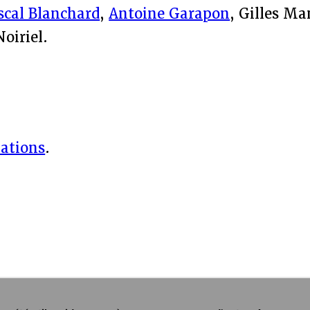
scal Blanchard
,
Antoine Garapon
, Gilles M
oiriel.
mations
.