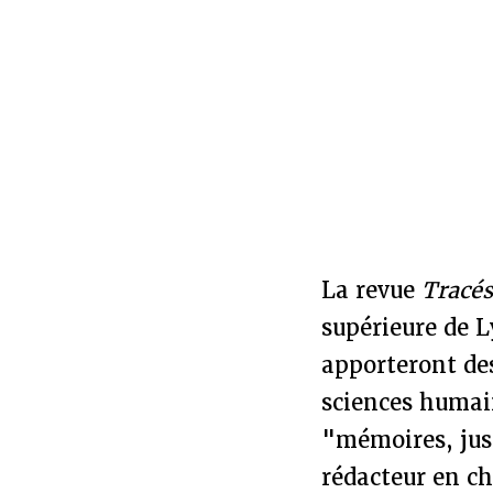
La revue
Tracé
supérieure de L
apporteront des
sciences humain
"mémoires, just
rédacteur en che