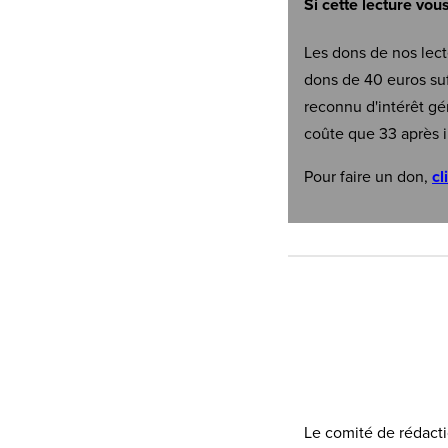
Si cette lecture vou
Les dons de nos lect
dons de 40 euros suf
reconnu d'intérêt gé
coûte que 33 après i
Pour faire un don,
cl
Le comité de rédacti