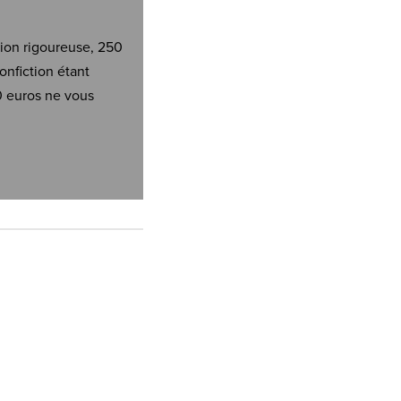
tion rigoureuse, 250
onfiction étant
0 euros ne vous