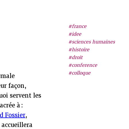
#france
#idee
#sciences humaines
#histoire
#droit
#conference
#colloque
ormale
eur façon,
uoi servent les
crée à :
d Fossier
,
 accueillera