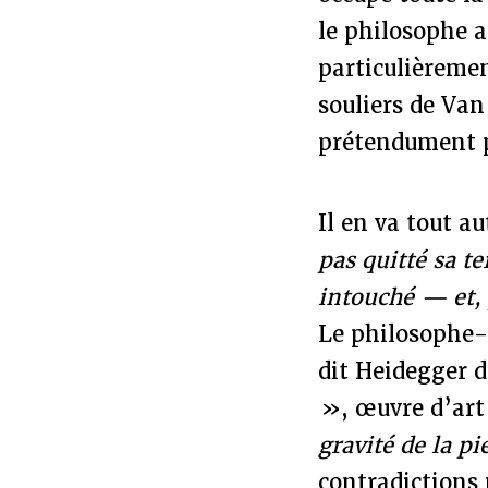
le philosophe a
particulièremen
souliers de Van
prétendument p
Il en va tout a
pas quitté sa t
intouché — et, 
Le philosophe-h
dit Heidegger d
», œuvre d’art
gravité de la pi
contradictions