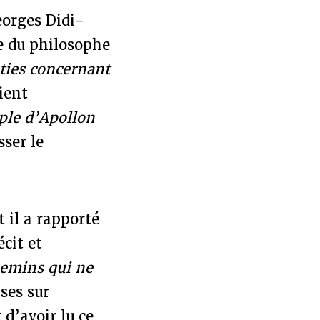
eorges Didi-
e du philosophe
uties concernant
vient
ple d’Apollon
sser le
 il a rapporté
cit et
emins qui ne
ses sur
d’avoir lu ce