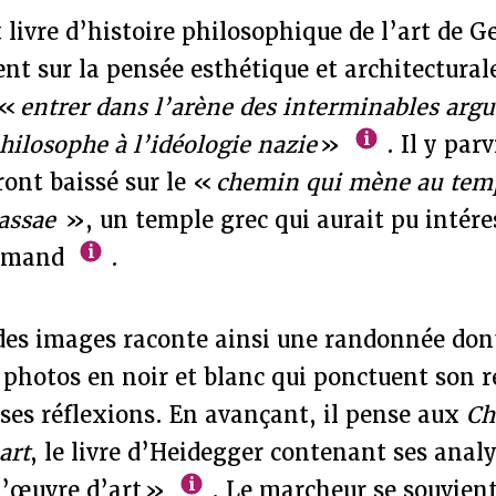
t livre d’histoire philosophique de l’art de G
t sur la pensée esthétique et architectural
 «
entrer dans l’arène des interminables arg
hilosophe à l’idéologie nazie
»
. Il y par
ront baissé sur le «
chemin qui mène au tem
assae
», un temple grec qui aurait pu intére
lemand
.
des images raconte ainsi une randonnée dont
 photos en noir et blanc qui ponctuent son ré
es réflexions. En avançant, il pense aux
Ch
art
, le livre d’Heidegger contenant ses analy
l’œuvre d’art »
. Le marcheur se souvient 