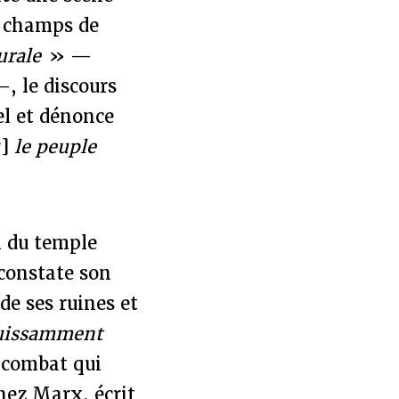
s champs de
urale
» —
 le discours
el et dénonce
]
le peuple
 du temple
 constate son
de ses ruines et
uissamment
 combat qui
hez Marx, écrit