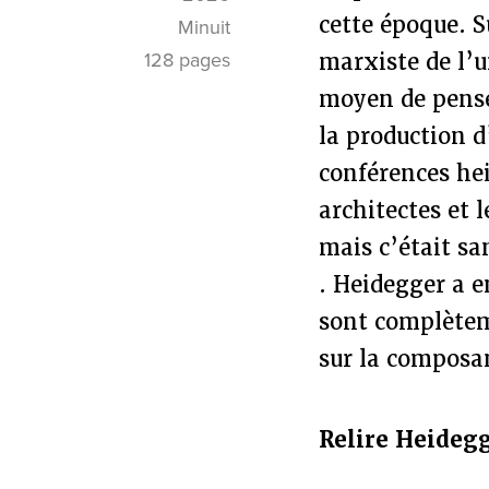
cette époque. 
Minuit
128 pages
marxiste de l’u
moyen de pense
la production d
conférences hei
architectes et 
mais c’était sa
. Heidegger a e
sont complètem
sur la composan
Relire Heideg