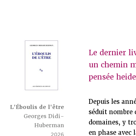
Le dernier l
un chemin me
pensée heideg
Depuis les ann
L'Éboulis de l'être
séduit nombre d
Georges Didi-
domaines, y tro
Huberman
en phase avec l
2026