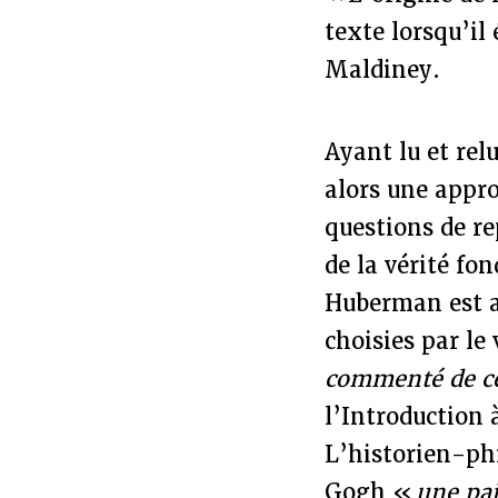
texte lorsqu’il
Maldiney.
Ayant lu et rel
alors une appro
questions de re
de la vérité fo
Huberman est au
choisies par le
commenté de c
l’Introduction
L’historien-phi
Gogh «
une pai