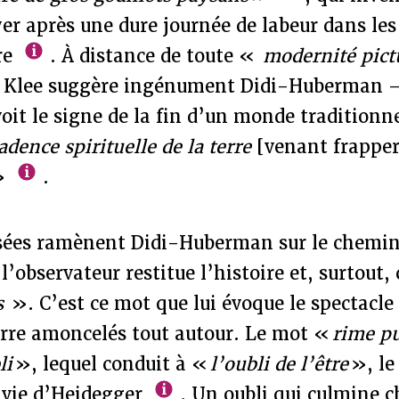
yer après une dure journée de labeur dans le
re
. À distance de toute «
modernité pict
 Klee suggère ingénument Didi-Huberman —,
oit le signe de la fin d’un monde traditionn
adence spirituelle de la terre
[venant frapper
»
.
sées ramènent Didi-Huberman sur le chemin
l’observateur restitue l’histoire et, surtout,
s
». C’est ce mot que lui évoque le spectacle 
erre amoncelés tout autour. Le mot «
rime p
li
», lequel conduit à «
l’oubli de l’être
», le
a vie d’Heidegger
. Un oubli qui culmine c