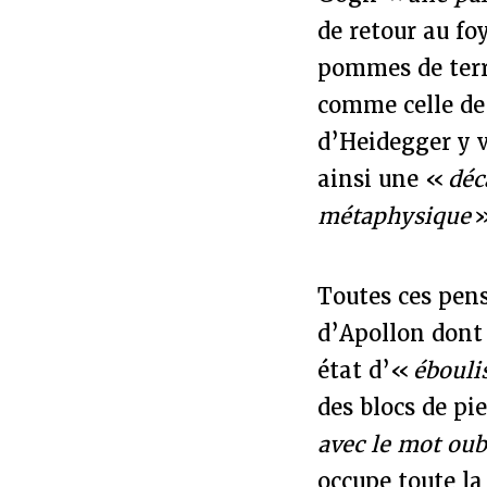
de retour au fo
pommes de ter
comme celle de
d’Heidegger y v
ainsi une «
déc
métaphysique
Toutes ces pen
d’Apollon dont 
état d’«
ébouli
des blocs de pi
avec le mot oub
occupe toute l