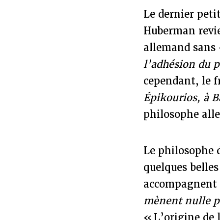
Le dernier peti
Huberman revien
allemand sans
l’adhésion du p
cependant, le f
Épikourios, à B
philosophe al
Le philosophe 
quelques belles
accompagnent s
mènent nulle p
« L’origine de 