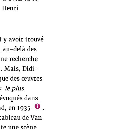
e Henri
t y avoir trouvé
n au-delà des
une recherche
. Mais, Didi-
ique des œuvres
 «
le plus
évoqués dans
nd, en 1935
.
 tableau de Van
nte une scène