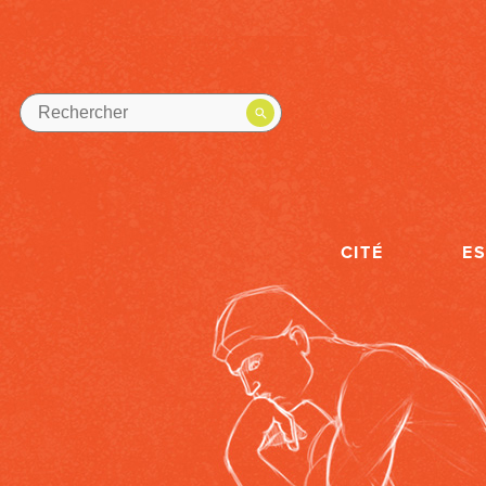
CITÉ
E