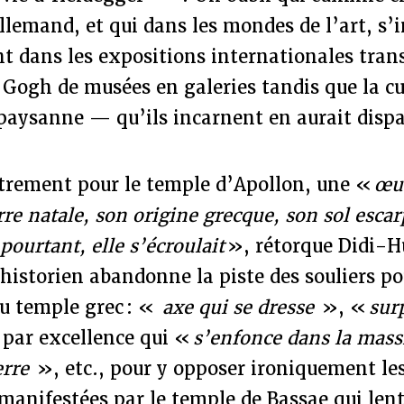
llemand, et qui dans les mondes de l’art, s’
t dans les expositions internationales tran
 Gogh de musées en galeries tandis que la c
aysanne — qu’ils incarnent en aurait dispa
utrement pour le temple d’Apollon, une «
œuv
erre natale, son origine grecque, son sol esc
pourtant, elle s’écroulait
», rétorque Didi-
istorien abandonne la piste des souliers po
u temple grec : «
axe qui se dresse
», «
sur
 par excellence qui «
s’enfonce dans la massi
erre
», etc., pour y opposer ironiquement le
 manifestées par le temple de Bassae qui le