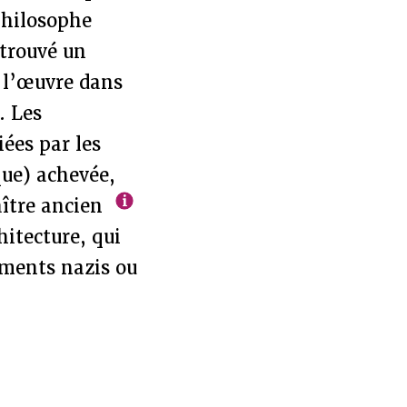
philosophe
 trouvé un
 l’œuvre dans
. Les
iées par les
que) achevée,
aître ancien
hitecture, qui
ements nazis ou