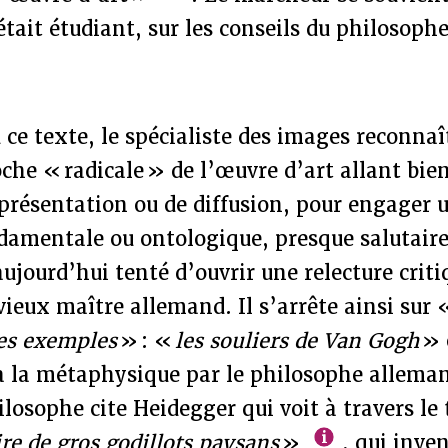
 était étudiant, sur les conseils du philosoph
u ce texte, le spécialiste des images reconnaî
che « radicale » de l’œuvre d’art allant bie
présentation ou de diffusion, pour engager 
ndamentale ou ontologique, presque salutaire
jourd’hui tenté d’ouvrir une relecture crit
 vieux maître allemand. Il s’arrête ainsi sur
es exemples
» : «
les souliers de Van Gogh
» 
 à la métaphysique par le philosophe allema
losophe cite Heidegger qui voit à travers le
re de gros godillots paysans
»
, qui inve