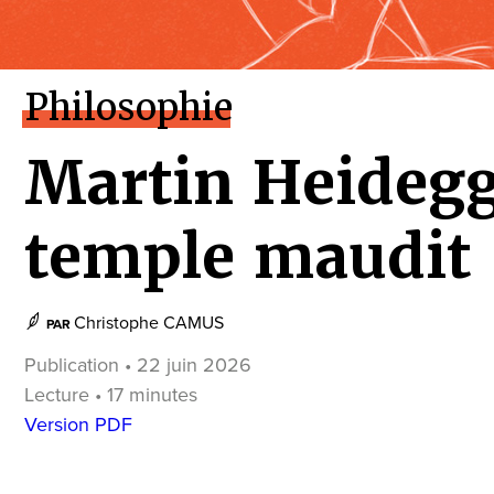
Philosophie
Martin Heidegge
temple maudit
Christophe CAMUS
PAR
Publication • 22 juin 2026
Lecture • 17 minutes
Version PDF