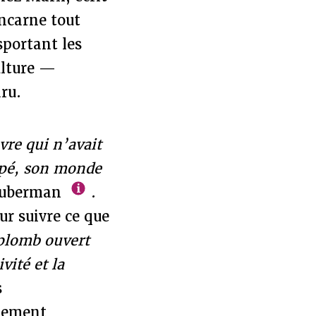
incarne tout
sportant les
ulture —
ru.
re qui n’avait
arpé, son monde
Huberman
.
ur suivre ce que
plomb ouvert
vité et la
s
ntement