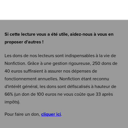
Si cette lecture vous a été utile, aidez-nous à vous en
proposer d'autres !
Les dons de nos lecteurs sont indispensables à la vie de
Nonfiction. Grâce à une gestion rigoureuse, 250 dons de
40 euros suffiraient à assurer nos dépenses de
fonctionnement annuelles. Nonfiction étant reconnu
d'intérêt général, les dons sont défiscalisés à hauteur de
66% (un don de 100 euros ne vous coûte que 33 après
impôts).
Pour faire un don,
cliquer ici
.