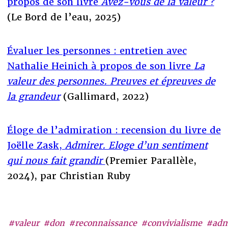
propos de son livre
Avez-vous de la valeur ?
(Le Bord de l’eau, 2025)
Évaluer les personnes : entretien avec
Nathalie Heinich à propos de son livre
La
valeur des personnes. Preuves et épreuves de
la grandeur
(Gallimard, 2022)
Éloge de l’admiration : recension du livre de
Joëlle Zask,
Admirer. Eloge d’un sentiment
qui nous fait grandir
(Premier Parallèle,
2024), par Christian Ruby
#valeur
#don
#reconnaissance
#convivialisme
#adm