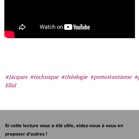
#Jacques
#technique
#théologie
#protestantisme
#
Ellul
Si cette lecture vous a été utile, aidez-nous à vous en
proposer d'autres !