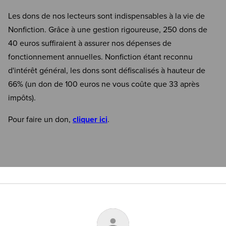
Les dons de nos lecteurs sont indispensables à la vie de
Nonfiction. Grâce à une gestion rigoureuse, 250 dons de
40 euros suffiraient à assurer nos dépenses de
fonctionnement annuelles. Nonfiction étant reconnu
d'intérêt général, les dons sont défiscalisés à hauteur de
66% (un don de 100 euros ne vous coûte que 33 après
impôts).
Pour faire un don,
cliquer ici
.