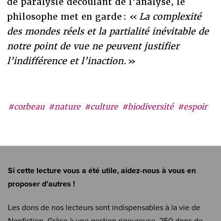
de paralysie découlant de l’analyse, le
philosophe met en garde : «
La complexité
des mondes réels et la partialité inévitable de
notre point de vue ne peuvent justifier
l’indifférence et l’inaction.
»
#corbeau
#nature
#culture
#biodiversité
#espoir
Si cette lecture vous a été utile, aidez-nous à vous en
proposer d'autres !
Les dons de nos lecteurs sont indispensables à la vie de