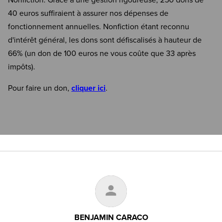
Nonfiction. Grâce à une gestion rigoureuse, 250 dons de
40 euros suffiraient à assurer nos dépenses de
fonctionnement annuelles. Nonfiction étant reconnu
d'intérêt général, les dons sont défiscalisés à hauteur de
66% (un don de 100 euros ne vous coûte que 33 après
impôts).
Pour faire un don,
cliquer ici
.
BENJAMIN CARACO