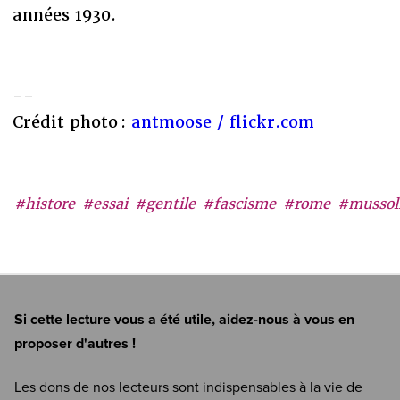
années 1930.
--
Crédit photo :
antmoose / flickr.com
#histore
#essai
#gentile
#fascisme
#rome
#mussol
Si cette lecture vous a été utile, aidez-nous à vous en
proposer d'autres !
Les dons de nos lecteurs sont indispensables à la vie de