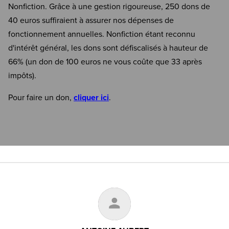
Nonfiction. Grâce à une gestion rigoureuse, 250 dons de
40 euros suffiraient à assurer nos dépenses de
fonctionnement annuelles. Nonfiction étant reconnu
d'intérêt général, les dons sont défiscalisés à hauteur de
66% (un don de 100 euros ne vous coûte que 33 après
impôts).
Pour faire un don,
cliquer ici
.