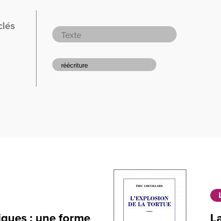
clés
siques : une forme
La