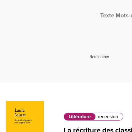
Texte
Mots-
Littérature
recension
La récriture des clas