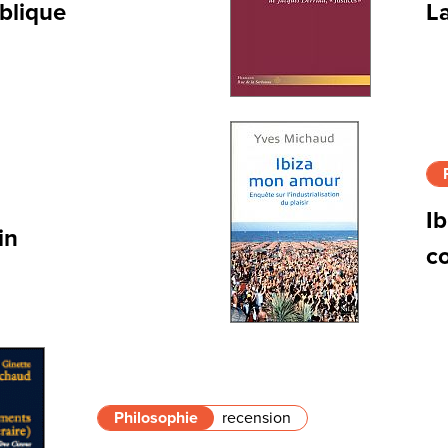
blique
L
Ib
in
c
Philosophie
recension