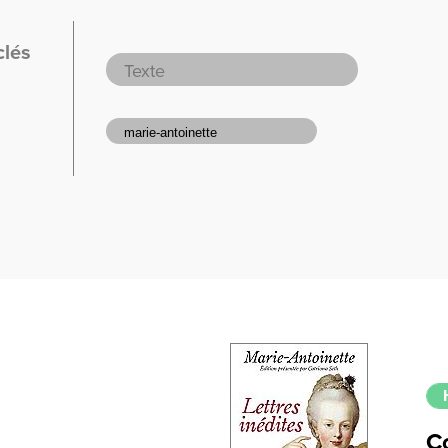
clés
C