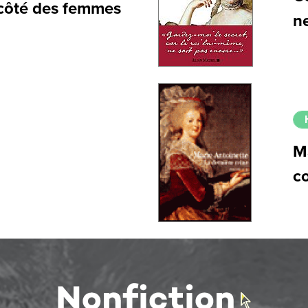
u côté des femmes
n
M
c