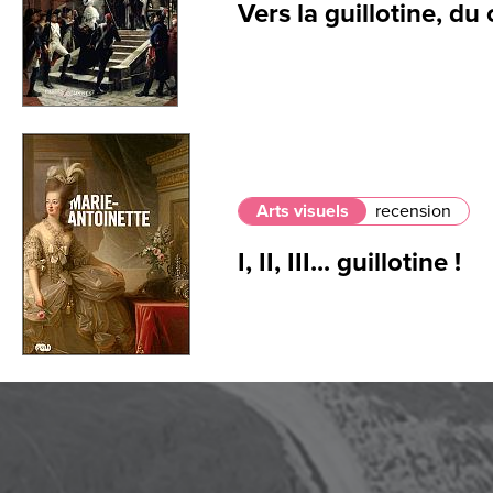
Vers la guillotine, d
Arts visuels
recension
I, II, III... guillotine !