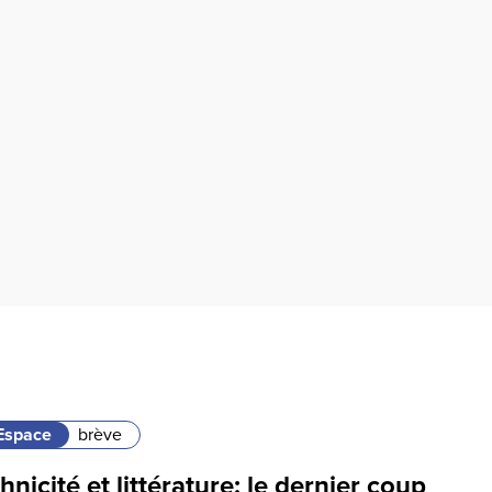
Espace
brève
hnicité et littérature: le dernier coup