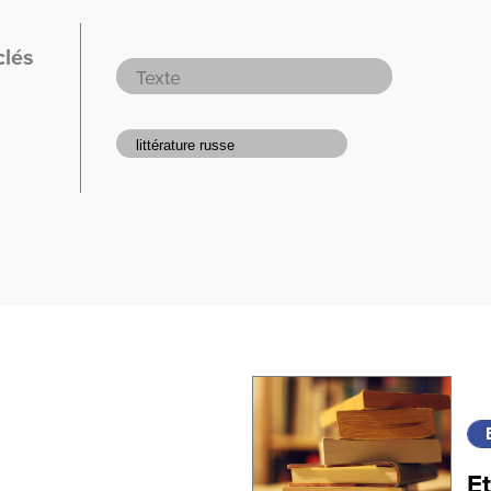
clés
Et