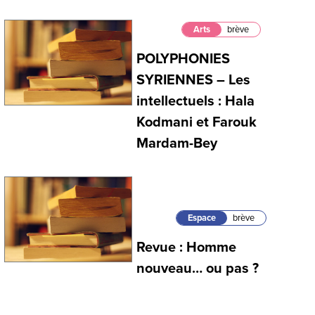
Arts
brève
POLYPHONIES
SYRIENNES – Les
intellectuels : Hala
Kodmani et Farouk
Mardam-Bey
Espace
brève
Revue : Homme
nouveau… ou pas ?