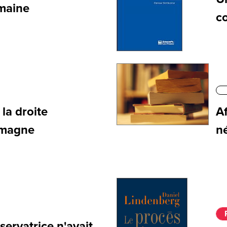
emaine
c
la droite
A
emagne
n
nservatrice n'avait