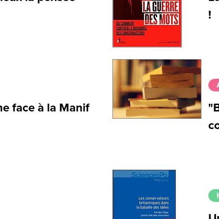
!
he face à la Manif
"B
c
U