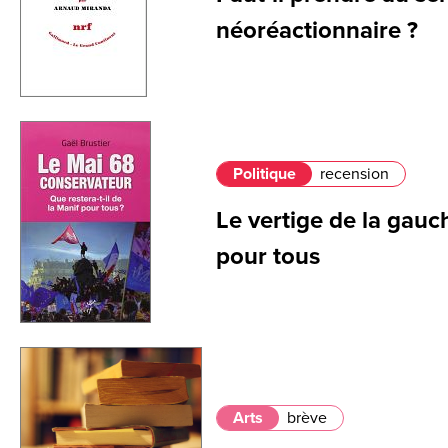
néoréactionnaire ?
Politique
recension
Le vertige de la gauc
pour tous
Arts
brève