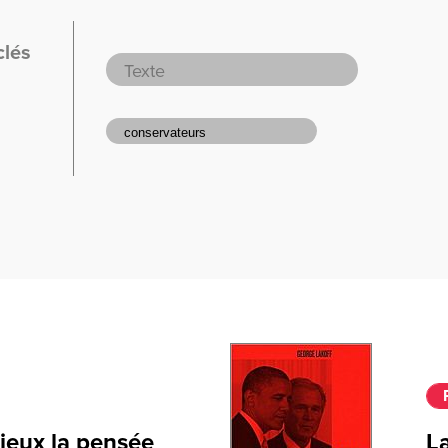
clés
rieux la pensée
La