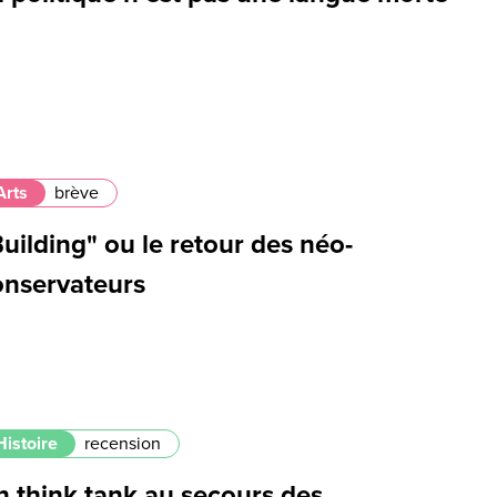
Arts
brève
uilding" ou le retour des néo-
onservateurs
Histoire
recension
n think tank au secours des