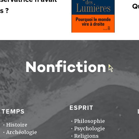
Qu
s ?
ESPRIT
TEMPS
Philosophie
Histoire
Psychologie
Archéologie
Religions