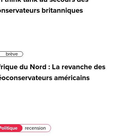
onservateurs britanniques
brève
frique du Nord : La revanche des
éoconservateurs américains
Politique
recension