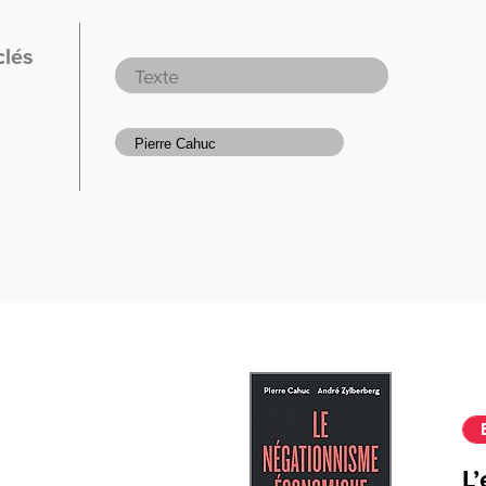
clés
L