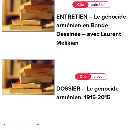
Cité
entretien
ENTRETIEN – Le génocide
arménien en Bande
Dessinée – avec Laurent
Mélikian
Cité
brève
DOSSIER – Le génocide
arménien, 1915-2015