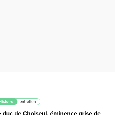
Histoire
entretien
e duc de Choiseul, éminence grise de