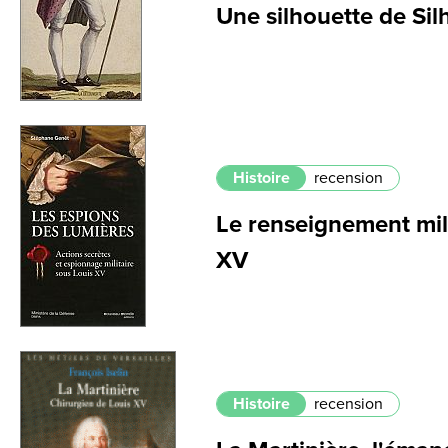
Une silhouette de Sil
Histoire
recension
Le renseignement mili
XV
Histoire
recension