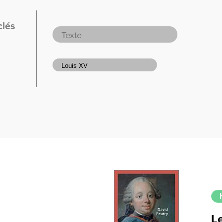
clés
L