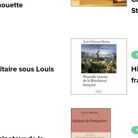
houette
St
taire sous Louis
Hi
fr