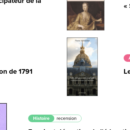
cipateur de la
«
ion de 1791
Le
Histoire
recension