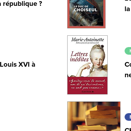
la république ?
la
Louis XVI à
C
n
C