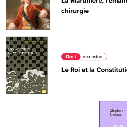
La Martinière, l'éman
chirurgie
Droit
recension
Le Roi et la Constitut