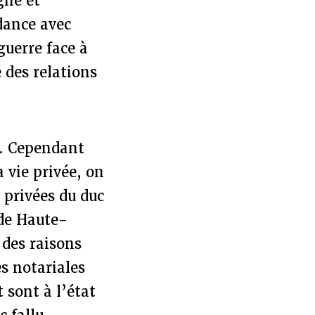
gne et
dance avec
guerre face à
 des relations
e. Cependant
 vie privée, on
s privées du duc
 de Haute-
des raisons
es notariales
 sont à l’état