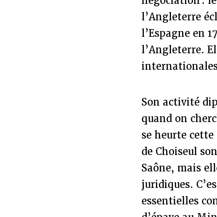
négociation : l
l’Angleterre éc
l’Espagne en 17
l’Angleterre. E
internationale
Son activité d
quand on cherc
se heurte cette 
de Choiseul so
Saône, mais el
juridiques. C’e
essentielles co