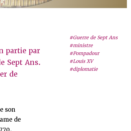
#Guerre de Sept Ans
#ministre
n partie par
#Pompadour
de Sept Ans.
#Louis XV
#diplomatie
er de
de son
dame de
770.