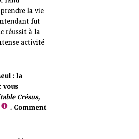
c fallu
prendre la vie
intendant fut
 réussit à la
ntense activité
ul : la
r vous
table Crésus,
. Comment