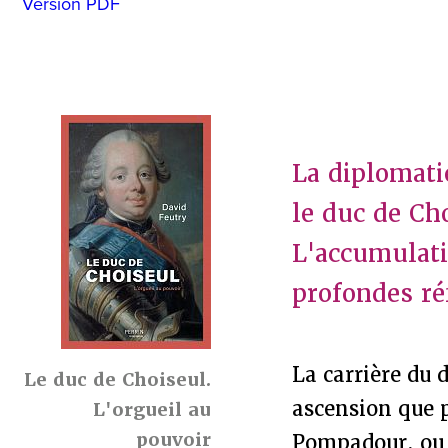
Version PDF
La diplomati
le duc de Ch
L'accumulati
profondes ré
La carrière du 
Le duc de Choiseul.
ascension que p
L'orgueil au
pouvoir
Pompadour, ou 