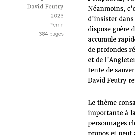
David Feutry
Néanmoins, c’es
2023
d’insister dans
Perrin
dispose guère 
384 pages
accumule rapid
de profondes ré
et de l’Anglete
tente de sauver
David Feutry re
Le thème consac
importante à la
personnages clé
propos et peut 