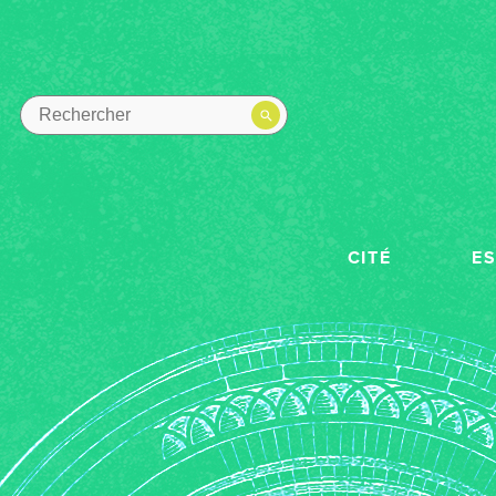
CITÉ
E