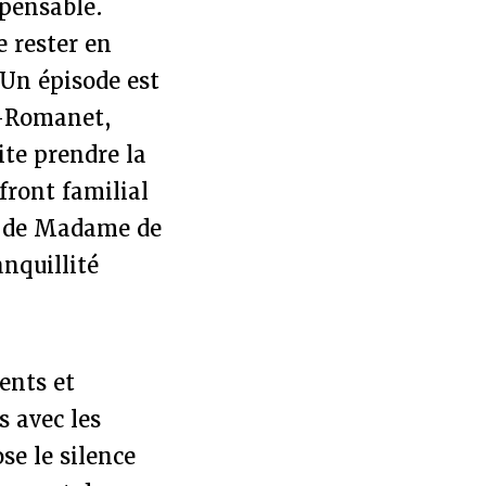
spensable.
 rester en
 Un épisode est
l-Romanet,
ite prendre la
front familial
on de Madame de
anquillité
ents et
s avec les
se le silence