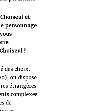
Choiseul et
 le personnage
-vous
otre
Choiseul ?
é des choix.
70), on dispose
ires étrangères
ments complexes
es de