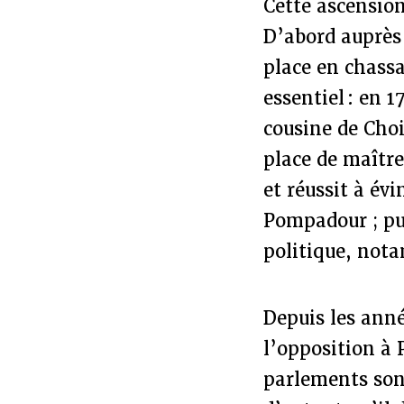
Cette ascension
D’abord auprès
place en chassa
essentiel : en
cousine de Choi
place de maître
et réussit à év
Pompadour ; pui
politique, not
Depuis les anné
l’opposition à P
parlements son