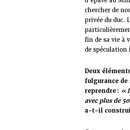
d’épave au Minu
chercher de nou
privée du duc. 
particulièreme
fin de sa vie à
de spéculation
Deux éléments 
fulgurance de 
reprendre :
« I
avec plus de 50
a-t-il constru