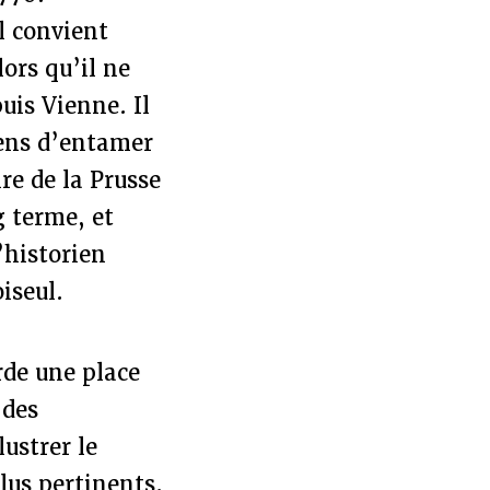
l convient
lors qu’il ne
uis Vienne. Il
yens d’entamer
re de la Prusse
g terme, et
’historien
iseul.
rde une place
 des
ustrer le
lus pertinents.