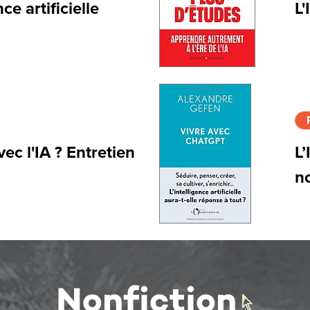
nce artificielle
L'
vec l'IA ? Entretien
L’
n