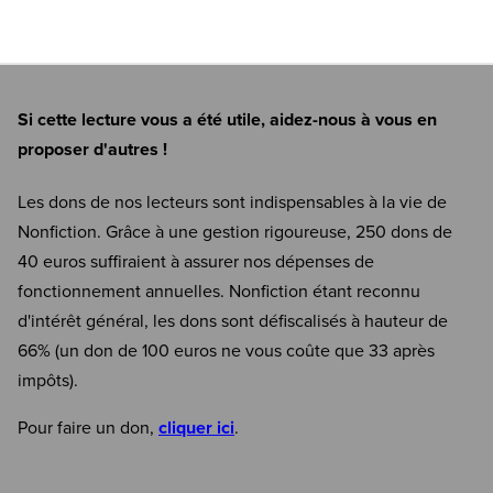
Si cette lecture vous a été utile, aidez-nous à vous en
proposer d'autres !
Les dons de nos lecteurs sont indispensables à la vie de
Nonfiction. Grâce à une gestion rigoureuse, 250 dons de
40 euros suffiraient à assurer nos dépenses de
fonctionnement annuelles. Nonfiction étant reconnu
d'intérêt général, les dons sont défiscalisés à hauteur de
66% (un don de 100 euros ne vous coûte que 33 après
impôts).
Pour faire un don,
cliquer ici
.