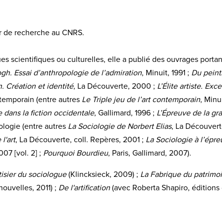
ur de recherche au CNRS.
 scientifiques ou culturelles, elle a publié des ouvrages portant s
gh. Essai d’anthropologie de l’admiration
, Minuit, 1991 ;
Du peintr
n. Création et identité
, La Découverte, 2000 ;
L’Élite artiste. Ex
ontemporain (entre autres
Le Triple jeu de l’art contemporain
, Minu
 dans la fiction occidentale
, Gallimard, 1996 ;
L’Épreuve de la gra
iologie (entre autres
La Sociologie de Norbert Elias
, La Découvert
l'art
, La Découverte, coll. Repères, 2001 ;
La Sociologie à l’épre
007 [vol. 2] ;
Pourquoi Bourdieu
, Paris, Gallimard, 2007).
isier du sociologue
(Klincksieck, 2009) ;
La Fabrique du patrimo
ouvelles, 2011) ;
De l'artification
(avec Roberta Shapiro, éditions 