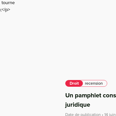
 tourne
;</p>
Droit
recension
Un pamphlet consp
juridique
Date de publication • 14 jui