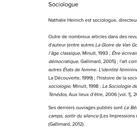
Sociologue
Nathalie Heinich est sociologue, directe
Outre de nombreux articles dans des revues
d'auteur (entre autres
La Gloire de Van Go
l’âge classique
, Minuit, 1993 ;
Être écrivai
démocratique
, Gallimard, 2005) ; l'art c
autres
États de femme. L’identité féminine
La Découverte, 1999) ; l'histoire de la soc
sociologie
, Minuit, 1998 ;
La Sociologie de 
Ténédos
, Aux lieux d’être, 2006 [vol. 1], 2
Ses derniers ouvrages publiés sont
Le Bêt
camps, sortir du silence
(Les Impressions n
(Gallimard, 2012).