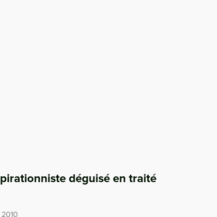
irationniste déguisé en traité
n 2010