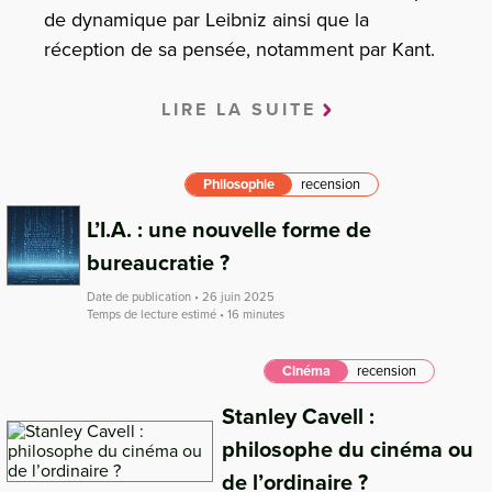
de dynamique par Leibniz ainsi que la
réception de sa pensée, notamment par Kant.
LIRE LA SUITE
Philosophie
recension
L’I.A. : une nouvelle forme de
bureaucratie ?
Date de publication • 26 juin 2025
Temps de lecture estimé • 16 minutes
Cinéma
recension
Stanley Cavell :
philosophe du cinéma ou
de l’ordinaire ?