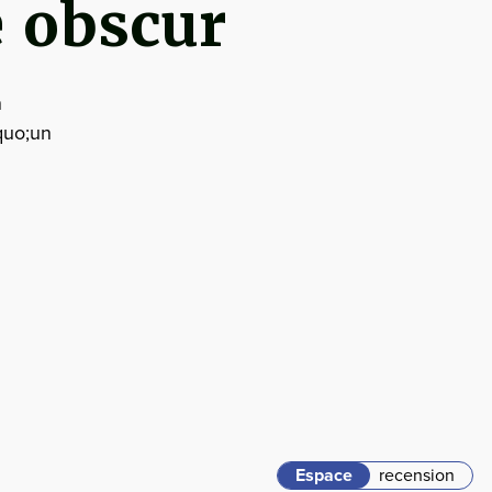
 obscur
n
quo;un
Espace
recension