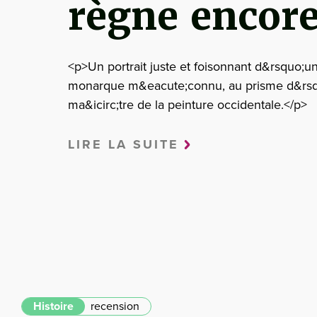
règne encore
<p>Un portrait juste et foisonnant d&rsquo;u
monarque m&eacute;connu, au prisme d&rs
ma&icirc;tre de la peinture occidentale.</p>
LIRE LA SUITE
Histoire
recension