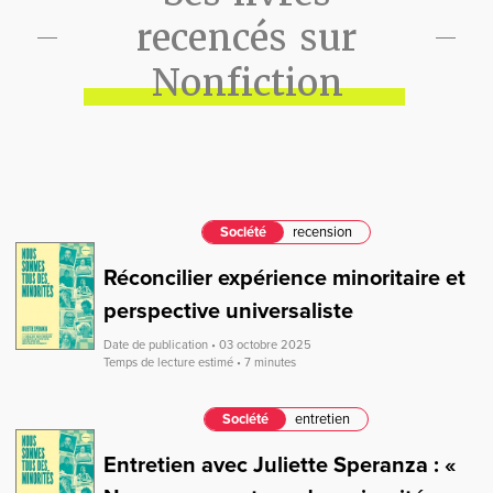
recencés sur
Nonfiction
Société
recension
Réconcilier expérience minoritaire et
perspective universaliste
Date de publication • 03 octobre 2025
Temps de lecture estimé • 7 minutes
Société
entretien
Entretien avec Juliette Speranza : «