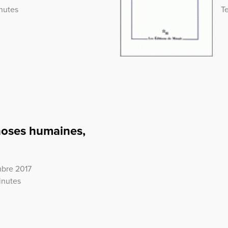
nutes
T
choses humaines,
mbre 2017
inutes