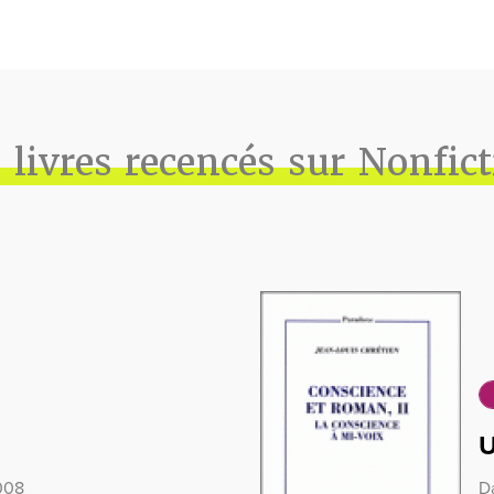
 livres recencés sur Nonfic
U
2008
Da