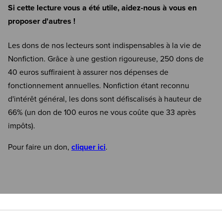
Si cette lecture vous a été utile, aidez-nous à vous en
proposer d'autres !
Les dons de nos lecteurs sont indispensables à la vie de
Nonfiction. Grâce à une gestion rigoureuse, 250 dons de
40 euros suffiraient à assurer nos dépenses de
fonctionnement annuelles. Nonfiction étant reconnu
d'intérêt général, les dons sont défiscalisés à hauteur de
66% (un don de 100 euros ne vous coûte que 33 après
impôts).
Pour faire un don,
cliquer ici
.