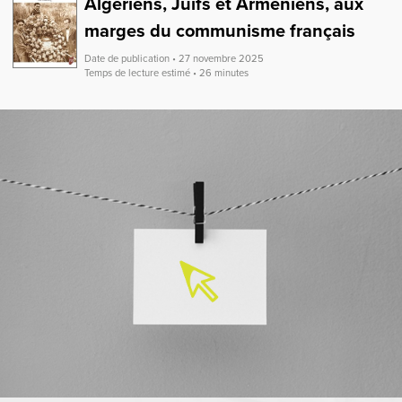
Algériens, Juifs et Arméniens, aux
marges du communisme français
Date de publication • 27 novembre 2025
Temps de lecture estimé • 26 minutes